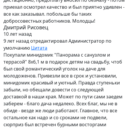
дистационно, предоплату вносил по безналу - потом
приехал осмотрел качество и был приятно удивлен -
все как заказывал. побольше бы таких
добросовестных работников. Молодцы!
Дмитрий Рисовец
10 лет назад
9 лет назад
отредактировал Администратор по
умолчанию
Цитата
Покупали минидомик "Панорама с санузлом и
террасой" 8х6,1 м в подарок детям на свадьбу, чтоб
был свой романтический уголок на даче для
молодоженов. Привезли все в срок и установили,
минидомик красивый и уютный. Правда ступеньки
забыли, но обещали довести со следующей
доставкой в наши края. Может по пути сами заедем
заберем - благо дача недалеко. Всех благ, мы не в
обиде - везде же люди работают. Главное, что все
остальное как надо и со сроками не подвели,
сюрприз был встречен бурными восторгами