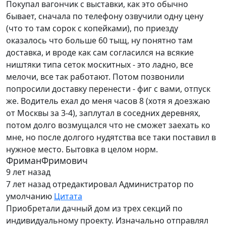
Покупал вагончик с выставки, как это обычно
бывает, сначала по телефону озвучили одну цену
(что то там сорок с копейками), по приезду
оказалось что больше 60 тыщ, ну понятно там
доставка, и вроде как сам согласился на всякие
ништяки типа сеток москитных - это ладно, все
мелочи, все так работают. Потом позвонили
попросили доставку перенести - фиг с вами, отпуск
же. Водитель ехал до меня часов 8 (хотя я доезжаю
от Москвы за 3-4), заплутал в соседних деревнях,
потом долго возмущался что не сможет заехать ко
мне, но после долгого нудятства все таки поставил в
нужное место. Бытовка в целом норм.
ФриманФримович
9 лет назад
7 лет назад
отредактировал Администратор по
умолчанию
Цитата
Приобретали дачный дом из трех секций по
индивидуальному проекту. Изначально отправлял