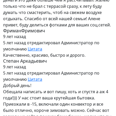
деньги это даже больше чем я рассчитывал! Жалею
только что не брал с террасой сразу, к лету буду
думать что смастерить, чтоб на свежем воздухе
отдыхать. Спасибо от всей нашей семьи! Алене
привет, буду делиться фотками для ваших соц.сетей.
ФриманФримович
9 лет назад
5 лет назад
отредактировал Администратор по
умолчанию
Цитата
Качественно, красиво, быстро и дорого.
Степан Аркадьевич
9 лет назад
5 лет назад
отредактировал Администратор по
умолчанию
Цитата
Добрый день!
Обещала написать и вот пишу, хоть и спустя а аж 4
года!))) У нас стоит ваша крутейшая бытовка.
Приезжали в -15, включали один конвектор и все
было отлично, короче зимовать можно. Сейчас вот