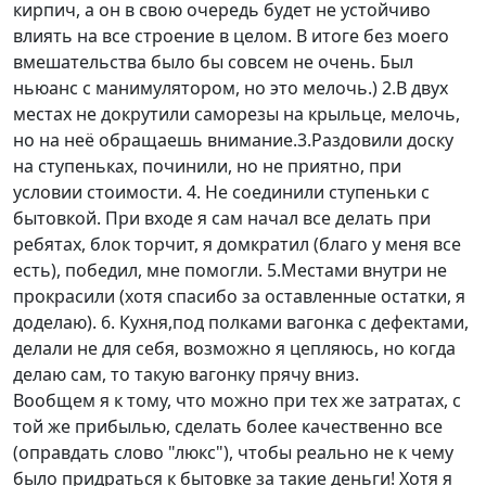
кирпич, а он в свою очередь будет не устойчиво
влиять на все строение в целом. В итоге без моего
вмешательства было бы совсем не очень. Был
ньюанс с манимулятором, но это мелочь.) 2.В двух
местах не докрутили саморезы на крыльце, мелочь,
но на неё обращаешь внимание.3.Раздовили доску
на ступеньках, починили, но не приятно, при
условии стоимости. 4. Не соединили ступеньки с
бытовкой. При входе я сам начал все делать при
ребятах, блок торчит, я домкратил (благо у меня все
есть), победил, мне помогли. 5.Местами внутри не
прокрасили (хотя спасибо за оставленные остатки, я
доделаю). 6. Кухня,под полками вагонка с дефектами,
делали не для себя, возможно я цепляюсь, но когда
делаю сам, то такую вагонку прячу вниз.
Вообщем я к тому, что можно при тех же затратах, с
той же прибылью, сделать более качественно все
(оправдать слово "люкс"), чтобы реально не к чему
было придраться к бытовке за такие деньги! Хотя я