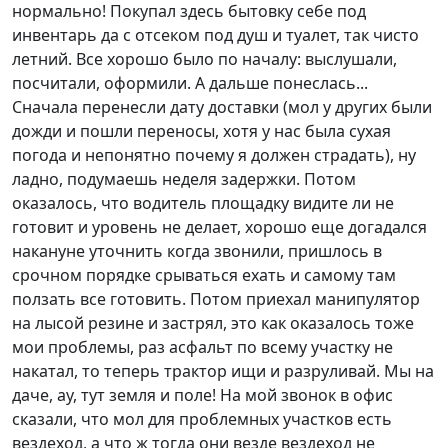
нормально! Покупал здесь бытовку себе под
инвентарь да с отсеком под душ и туалет, так чисто
летний. Все хорошо было по началу: выслушали,
посчитали, оформили. А дальше понеслась...
Сначала перенесли дату доставки (мол у других были
дожди и пошли переносы, хотя у нас была сухая
погода и непонятно почему я должен страдать), ну
ладно, подумаешь неделя задержки. Потом
оказалось, что водитель площадку видите ли не
готовит и уровень не делает, хорошо еще догадался
накануне уточнить когда звонили, пришлось в
срочном порядке срываться ехать и самому там
ползать все готовить. Потом приехал манипулятор
на лысой резине и застрял, это как оказалось тоже
мои проблемы, раз асфальт по всему участку не
накатал, то теперь трактор ищи и разруливай. Мы на
даче, ау, тут земля и поле! На мой звонок в офис
сказали, что мол для проблемных участков есть
вездеход, а что ж тогда они везде вездеход не