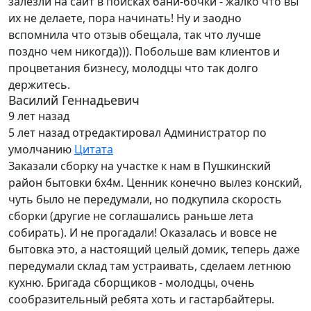
залезли на сайт в поисках бани-бочки - жалко что вы
их не делаете, пора начинать! Ну и заодно
вспомнила что отзыв обещала, так что лучше
поздно чем никогда))). Побольше вам клиентов и
процветания бизнесу, молодцы что так долго
держитесь.
Василий Геннадьевич
9 лет назад
5 лет назад
отредактировал Администратор по
умолчанию
Цитата
Заказали сборку на участке к нам в Пушкинский
район бытовки 6х4м. Ценник конечно вылез конский,
чуть было не передумали, но подкупила скорость
сборки (другие не соглашались раньше лета
собирать). И не прогадали! Оказалась и вовсе не
бытовка это, а настоящий целый домик, теперь даже
передумали склад там устраивать, сделаем летнюю
кухню. Бригада сборщиков - молодцы, очень
сообразительный ребята хоть и гастарбайтеры.