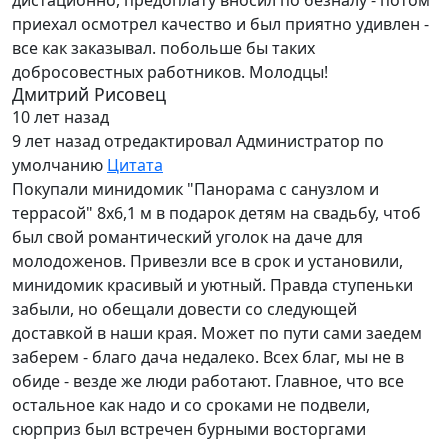
дистационно, предоплату вносил по безналу - потом
приехал осмотрел качество и был приятно удивлен -
все как заказывал. побольше бы таких
добросовестных работников. Молодцы!
Дмитрий Рисовец
10 лет назад
9 лет назад
отредактировал Администратор по
умолчанию
Цитата
Покупали минидомик "Панорама с санузлом и
террасой" 8х6,1 м в подарок детям на свадьбу, чтоб
был свой романтический уголок на даче для
молодоженов. Привезли все в срок и установили,
минидомик красивый и уютный. Правда ступеньки
забыли, но обещали довести со следующей
доставкой в наши края. Может по пути сами заедем
заберем - благо дача недалеко. Всех благ, мы не в
обиде - везде же люди работают. Главное, что все
остальное как надо и со сроками не подвели,
сюрприз был встречен бурными восторгами