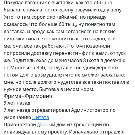
Покупал вагончик с выставки, как это обычно
бывает, сначала по телефону озвучили одну цену
(что то там сорок с копейками), по приезду
оказалось что больше 60 тыщ, ну понятно там
доставка, и вроде как сам согласился на всякие
ништяки типа сеток москитных - это ладно, все
мелочи, все так работают. Потом позвонили
попросили доставку перенести - фиг с вами, отпуск
же. Водитель ехал до меня часов 8 (хотя я доезжаю
от Москвы за 3-4), заплутал в соседних деревнях,
потом долго возмущался что не сможет заехать ко
мне, но после долгого нудятства все таки поставил в
нужное место. Бытовка в целом норм.
ФриманФримович
9 лет назад
7 лет назад
отредактировал Администратор по
умолчанию
Цитата
Приобретали дачный дом из трех секций по
индивидуальному проекту. Изначально отправлял