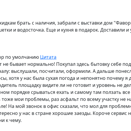
кидкам брать с наличия, забрали с выставки дом "Фавор
тки и водосточка. Еще и кухня в подарок. Доставили и 
ор по умолчанию
Цитата
т не бывает нормально! Покупал здесь бытовку себе под 
чалу: выслушали, посчитали, оформили. А дальше понесл
сы, хотя у нас была сухая погода и непонятно почему я 
одитель площадку видите ли не готовит и уровень не де
чном порядке срываться ехать и самому там ползать все
ь тоже мои проблемы, раз асфальт по всему участку не н
оле! На мой звонок в офис сказали, что мол для проблемн
тересно у нас в стране хорошие заезды. Короче сервис 
ни к чему.