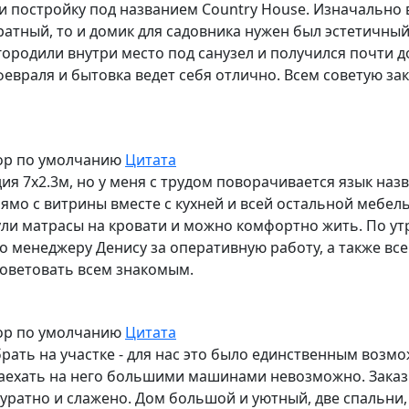
и постройку под названием Country House. Изначально 
куратный, то и домик для садовника нужен был эстетичны
городили внутри место под санузел и получился почти 
февраля и бытовка ведет себя отлично. Всем советую зак
ор по умолчанию
Цитата
 7х2.3м, но у меня с трудом поворачивается язык назв
рямо с витрины вместе с кухней и всей остальной мебел
нули матрасы на кровати и можно комфортно жить. По у
о менеджеру Денису за оперативную работу, а также в
советовать всем знакомым.
ор по умолчанию
Цитата
рать на участке - для нас это было единственным возмо
аехать на него большими машинами невозможно. Заказы
ккуратно и слажено. Дом большой и уютный, две спальни,