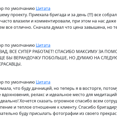
ор по умолчанию
Цитата
шему проекту. Приехала бригада и за день (!!!) все собр
асто влазили и комментировали, при этом на нас даже 
м все отлично. Сначала думал что цена завышена, но те
ор по умолчанию
Цитата
АД, ВСЕ СУПЕР РАБОТАЕТ! СПАСИБО МАКСИМУ ЗА ПОМО
ЕЩЕ БЫ ВЕРАНДОЧКУ ПОБОЛЬШЕ, НО ДУМАЮ НА СЛЕД
КРАСАВЦЫ.
ор по умолчанию
Цитата
умала, что буду дачницей, но теперь я в восторге, потом
 вдохновения, релакс и идеальное место для медитаций
деально! Хочется сказать огромное спасибо всем сотру
пение и теплое отношение к клиенту. Спасибо бригадир
зательно буду присылать фотографии из своего прекрас