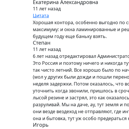
Екатерина Александровна
11 лет назад
Цитата
Хорошая контора, особенно выгодно по с
максимуму: и окна ламинированные и реше
будущем году еще баньку взять.
Степан
11 лет назад
6 лет назад
отредактировал Администрат
Это Россия и поэтому ничего и никогда ту
так чисто летний. Все хорошо было по на
(мол у других были дожди и пошли перено
неделя задержки. Потом оказалось, что в
уточнить когда звонили, пришлось в сро
лысой резине и застрял, это как оказалос
разруливай. Мы на даче, ау, тут земля и п
они везде вездеход не отправляют, где ин
она и бытовка, тут уж особо предераться 
Игорь