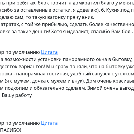
ть при ребятах, блок торчит, я домкратил (благо у меня 
сибо за оставленные остатки, я доделаю). 6. Кухня,под 
делаю сам, то такую вагонку прячу вниз.
атратах, с той же прибылью, сделать более качественно
вке за такие деньги! Хотя я идеалист, спасибо Вам боль
ор по умолчанию
Цитата
а возможности установки панорамного окна в бытовку, у
десяток вариантов! Мы сразу поняли, что на бытовку уж
овка - панорамная гостиная, удобный санузел с уголко
(я с мужем, дочка с мужем и внук). Дом очень красивый
щем подкопим и обязательно сделаем. Зимой очень выгод
а Вашу работу.
ор по умолчанию
Цитата
СПАСИБО!