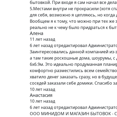
бытовкой. При входе я сам начал все дела
5.Местами внутри не прокрасили (хотя спа
для себя, возможно я цепляюсь, но когда 
Вообщем я к тому, что можно при тех же з
реально не к чему было придраться к быто
Алена
11 лет назад
6 лет назад
отредактировал Администрат
Заинтересовались данной компанией из-з
а там такие роскошные дома, шоурумы, с 
6х6.9м. Это идеально продуманная планир
комфортно разместились всем семейством 
хватило денег заказать сразу, но в буду
соседей заказали себе домики. Спасибо з
10 лет назад
Анастасия
10 лет назад
6 лет назад
отредактировал Администрат
ООО МИНИДОМ И МАГАЗИН БЫТОВОК - 