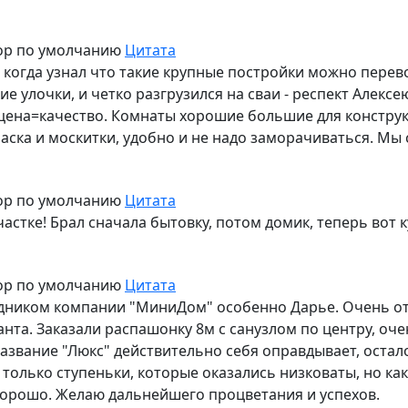
ор по умолчанию
Цитата
н когда узнал что такие крупные постройки можно перев
ие улочки, и четко разгрузился на сваи - респект Алекс
ена=качество. Комнаты хорошие большие для конструкц
краска и москитки, удобно и не надо заморачиваться. Мы
ор по умолчанию
Цитата
астке! Брал сначала бытовку, потом домик, теперь вот к
ор по умолчанию
Цитата
удником компании "МиниДом" особенно Дарье. Очень от
та. Заказали распашонку 8м с санузлом по центру, оче
Название "Люкс" действительно себя оправдывает, остал
только ступеньки, которые оказались низковаты, но ка
 хорошо. Желаю дальнейшего процветания и успехов.