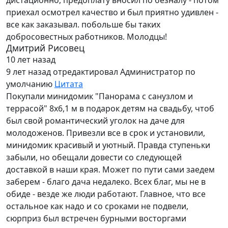
дистационно, предоплату вносил по безналу - потом
приехал осмотрел качество и был приятно удивлен -
все как заказывал. побольше бы таких
добросовестных работников. Молодцы!
Дмитрий Рисовец
10 лет назад
9 лет назад
отредактировал Администратор по
умолчанию
Цитата
Покупали минидомик "Панорама с санузлом и
террасой" 8х6,1 м в подарок детям на свадьбу, чтоб
был свой романтический уголок на даче для
молодоженов. Привезли все в срок и установили,
минидомик красивый и уютный. Правда ступеньки
забыли, но обещали довести со следующей
доставкой в наши края. Может по пути сами заедем
заберем - благо дача недалеко. Всех благ, мы не в
обиде - везде же люди работают. Главное, что все
остальное как надо и со сроками не подвели,
сюрприз был встречен бурными восторгами