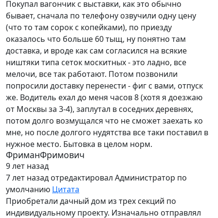
Покупал вагончик с выставки, как это обычно
бывает, сначала по телефону озвучили одну цену
(что то там сорок с копейками), по приезду
оказалось что больше 60 тыщ, ну понятно там
доставка, и вроде как сам согласился на всякие
ништяки типа сеток москитных - это ладно, все
мелочи, все так работают. Потом позвонили
попросили доставку перенести - фиг с вами, отпуск
же. Водитель ехал до меня часов 8 (хотя я доезжаю
от Москвы за 3-4), заплутал в соседних деревнях,
потом долго возмущался что не сможет заехать ко
мне, но после долгого нудятства все таки поставил в
нужное место. Бытовка в целом норм.
ФриманФримович
9 лет назад
7 лет назад
отредактировал Администратор по
умолчанию
Цитата
Приобретали дачный дом из трех секций по
индивидуальному проекту. Изначально отправлял