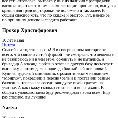
все есть отговорка, бытовка у них из наличия с распродажи,
вагонка короткая это там в комплектации прописано, выпуски
крыши для транспортировки не положено и так далее. В
общем спасибо хоть, что по скидке и быстро. Тут, наверное,
по принципу дешево и сердито работают.
Прохор Христофорович
10 лет назад
Цитата
Спасибо за то, что вы есть! Я в совершенном восторге от
всего, что связано с этой фирмой - не смотрели, что девочка и
не разбираюсь ни в чем этом, обмануть и не пытались, а
бригадир Александ любезно отвез на другую базу посмотреть
выставку, а потом даже подвез до ближайшей остановки!.
Купила чудесный минидомик с романтическим названием
"Монруж", покрасили в персик+белый и поставили резные
балясины, теперь все соседи завидуют такой красоте на
участке. А как скажу сколько стоит так и вовсе ахают. В
общем с удовольствием буду рекомендовать всем всем! Еще
раз спасибо, вы лучшие!
Nastya
10 лет назад