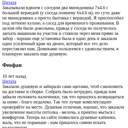
Цитата
Заказывали вдвоем с соседом два минидомика 7х4.6 с
большой верандой (у соседа помоему 6х4.6 м), по сути даже
не минидомики а просто бытовка с верандой. Я приспособил
под летнюю кухню, а сосед для временного проживания. В
целом оба были довольны, правда у соседа не получилось
заехать машинам на участок и ставили через меня прямо за
забор - хорошо еще установка была в один день и заказали
один усиленный кран на двоих, который все это дело
переставлял нам. Домиками пользуемся с удовольствием, я
планирую заказать еще душевую.
Феофан
10 лет назад
Цитата
Заказали душевую и забирали сами щитами, чтоб сэкономить
на доставке и сборке. Собрать было нетрудно, правда нам
забыли положить наличники, так что пришлось возвращаться
за ними - благо недалеко. Так что лучше комплектацию
проверяйте на месте. Душевая отличная, хорошо, что заказали
увеличение высоты потолка - мелочь, а приятно мыться с
комфортом. Теперь на сайте появились душевые кабинки,
жаль, что не пораньше - нам пришлось самим искать
подходящую.