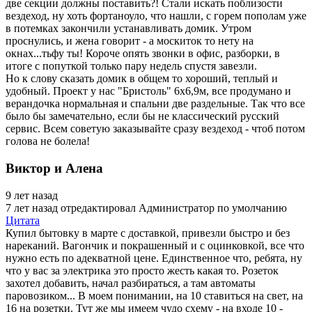
две секции должны поставить?! Стали искать поблизости
вездеход, ну хоть фортаноуло, что нашли, с горем пополам уже
в потемках закончили устанавливать домик. Утром
проснулись, и жена говорит - а москиток то нету на
окнах...тьфу ты! Короче опять звонки в офис, разборки, в
итоге с попуткой только пару недель спустя завезли.
Но к слову сказать домик в общем то хороший, теплый и
удобный. Проект у нас "Бристоль" 6х6,9м, все продумано и
верандочка нормальная и спальни две раздельные. Так что все
было бы замечательно, если бы не классический русский
сервис. Всем советую заказывайте сразу вездеход - чтоб потом
голова не болела!
Виктор и Алена
9 лет назад
7 лет назад
отредактировал Администратор по умолчанию
Цитата
Купил бытовку в марте с доставкой, привезли быстро и без
нареканий. Вагончик и покрашенный и с оцинковкой, все что
нужно есть по адекватной цене. Единственное что, ребята, ну
что у вас за электрика это просто жесть какая то. Розеток
захотел добавить, начал разбираться, а там автоматы
паровозиком... В моем понимании, на 10 ставиться на свет, на
16 на розетки. Тут же мы имеем чудо схему - на входе 10 -