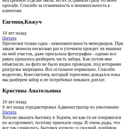
внутренней отделке были, но их устраняли сразу по моей
просьбе. Спасибо за отзывчивость и внимательность к
клиентам.
Евгения,Кижуч
10 лет назад
Цитата
Претензия только одна - невнимательность менеджеров. При
заказе звонила несколько раз и уточняла проедет ли машина
на мой участок, даже присылала фотографии - однако все
равно пришлось разбирать часть забора. Как потом мне
объяснили, на фото не было видно проводов, под которыми
разгрузка запрещена. Все остальное нормально. Спасибо
водителю, Константину, который терпеливо дождался пока
мы разберем забор и не потребовал никаких доплат.
Кристина Анатольевна
10 лет назад
9 лет назад
отредактировал Администратор по умолчанию
Цитата
Хотели заказать бытовку в Зодчем, но как-то не понравился
их ассортимент, поэтому приехали сюда. И очень рады, что
все так сложилось. Бытовку купили со скидкой, вдобавок