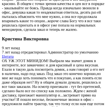
красиво. В общем с точки зрения качества и цен все в порядке
- заказывайте не боясь. Правда когда изначально звонили в
офис, девушка какая то неадекватная ответила, десять раз ей
пыталась объяснить что мне нужно, а она все продолжала
впаривать какие то опции...короче слава Богу что я все таки
решилась приехать и в офисе уже попала на нормальных
менеджеров, сделала заказ и теперь не жалею.
Кристина Викторовна
9 лет назад
7 лет назад
отредактировал Администратор по умолчанию
Цитата
ОХ УЖ ЭТОТ МИНИДОМ! Выбрали мы значит домик в
интернете, все заманчиво: и дом красивый и цена вкусная.
Ехали в такую даль посмотреть домик, а нам говорят а его нет
в наличии, надо под заказ. Под заказ это конечно хорошо,но
мне же надо хоть понимать что я покупаю, а как понять если
даже образцов нет? Ну в общем думали думали, решились и
все таки заказали. На осмотр приезжали - тут без претензий,
сделано было все по списку как положено. Ждем с женой
доставку, приезжает манипулятор и...застревает прямо на
участке! И пошло веселье, бесконечные звонки в офис -
предложили найти трактор, так что толку если нам еще потом