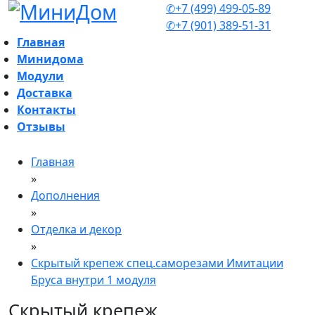
✆+7 (499) 499-05-89
✆+7 (901) 389-51-31
Главная
Минидома
Модули
Доставка
Контакты
Отзывы
Главная
»
Дополнения
»
Отделка и декор
»
Скрытый крепеж спец.саморезами Имитации
Бруса внутри 1 модуля
Скрытый крепеж