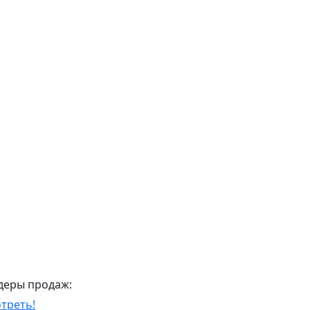
деры продаж:
треть!