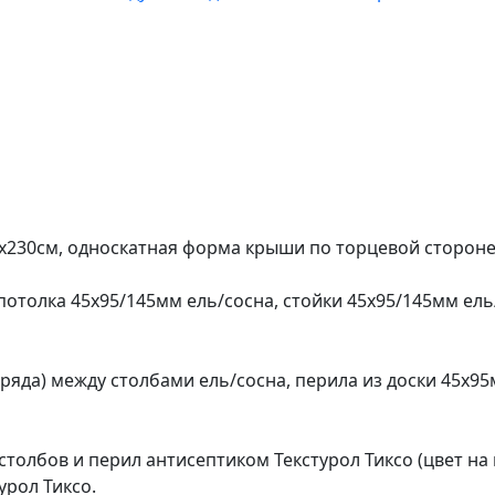
х230см, односкатная форма крыши по торцевой стороне
и потолка 45х95/145мм ель/сосна, стойки 45х95/145мм е
 ряда) между столбами ель/сосна, перила из доски 45х9
 столбов и перил антисептиком Текстурол Тиксо (цвет на
урол Тиксо.