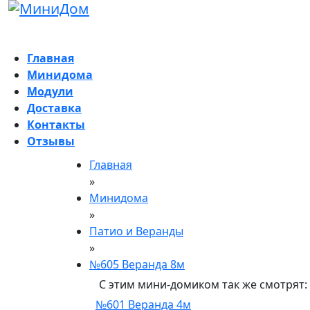
Главная
Минидома
Модули
Доставка
Контакты
Отзывы
Главная
»
Минидома
»
Патио и Веранды
»
№605 Веранда 8м
С этим мини-домиком так же смотрят:
№601 Веранда 4м