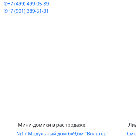
✆+7 (499) 499-05-89
✆+7 (901) 389-51-31
Мини-домики в распродаже:
Ли
№17 Модульный дом 6х9,6м "Вольтер"
Смо