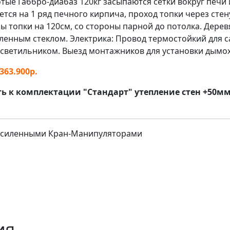
тые Габбро-диабаз 120кг засыпаются сетки вокруг печи
тся на 1 ряд печного кирпича, проход топки через сте
 топки на 120см, со стороны парной до потолка. Дерев
аленным стеклом. Электрика: Провод термостойкий для с
ветильником. Выезд монтажников для установки дымохо
.363.900р
.
ть к комплектации "Стандарт"
утепление стен +50мм
 Усиленными Кран-Манипуляторами
ия