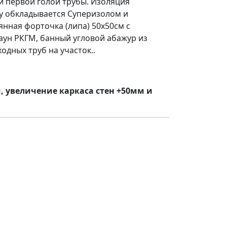
 и первой голой трубы. Изоляция
ну обкладывается Суперизолом и
янная форточка (липа) 50х50см с
аун РКГМ, банный угловой абажур из
дных труб на участок.
.
, увеличение каркаса стен +50мм
и