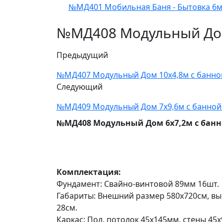
№МД401 Мобильная Баня - Бытовка 6
№МД408 Модульный Дом
Предыдущий
№МД407 Модульный Дом 10х4,8м с банно
Следующий
№МД409 Модульный Дом 7х9,6м с банной
№МД408 Модульный Дом 6х7,2м с бан
Комплектация:
Фундамент:
Свайно-винтовой 89мм 16шт.
Габариты: Внешний размер 580х720см, вы
28см.
Каркас:
Пол, потолок 45х145мм, стены
45х