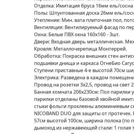
Отделка: Имитация бруса 16мм ель/сосна 
Полы: Шпунтованная доска 26мм ель/сосн
Утепление: Мин. вата плиточная пол, пот
Вентиляция: Вентилируемый фасад по 
Окна: Белые ПВХ окна 160х160 - 3шт.
Двери: Входная дверь металлическая. М
Кровля: Металлочерепица Монтеррей.
Обработка: Покраска внешних стен антис
подшивки днища и каркаса ОгнеБио Сагус
Ступени приставные
4-е высотой 70см
шир
Электрика: Разведена в каждом помещени
Провод на розетки 3х2,5, провод на свет 2
Банная комната 206х230см: Пол парилки у
парилки отделаны базовой хвойной имита
стыки фольги проклеены алюминиевым ско
NICOBAND DUO для защиты от протечек. П
57см высотой 100см, ширина полока (по пр
дымоход из нержавеющей стали: 1 голая т