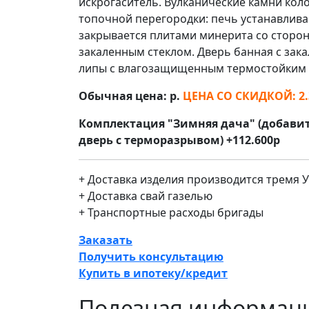
искрогаситель. Вулканические камни коло
топочной перегородки: печь устанавливае
закрывается плитами минерита со стороны
закаленным стеклом. Дверь банная с зак
липы с влагозащищенным термостойким с
Обычная цена:
р
.
ЦЕНА СО СКИДКОЙ
:
2
Комплектация "Зимняя дача" (добави
дверь с терморазрывом) +112.600р
+ Доставка изделия производится тремя
+ Доставка свай газелью
+ Транспортные расходы бригады
Заказать
Получить консультацию
Купить в ипотеку/кредит
Полезная информац