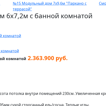
м
№15 Модульный дом 7х9,6м "Паркано с
Смо
террасой"
 6х7,2м с банной комнатой
й комнатой
 комнатой
2.363.900 руб.
ной комнатой
сота потолка внутри помещений 230см. Увеличенная кр
95мм сухой строганный ель/сосна.
Теплые углы.