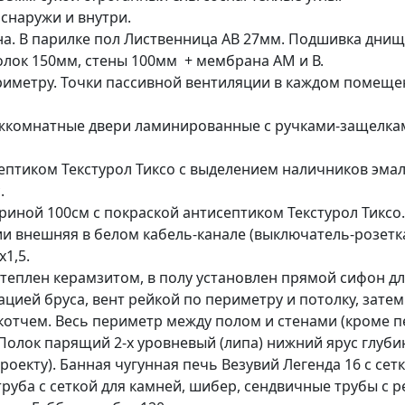
снаружи и внутри.
а. В парилке пол Лиственница АВ 27мм. Подшивка днища 
олок 150мм, стены 100мм + мембрана АМ и В.
периметру. Точки пассивной вентиляции в каждом п
ежкомнатные двери ламинированные с ручками-защелка
ептиком Текстурол Тиксо с выделением наличников эмал
.
иной 100см с покраской антисептиком Текстурол Тиксо.
и внешняя в белом кабель-канале (выключатель-розетка
х1,5.
теплен керамзитом, в полу установлен прямой сифон дл
цией бруса, вент рейкой по периметру и потолку, затем
тчем. Весь периметр между полом и стенами (кроме пе
олок парящий 2-х уровневый (липа) нижний ярус глуби
оекту). Банная чугунная печь Везувий Легенда 16 с сетк
руба с сеткой для камней, шибер, сендвичные трубы с 