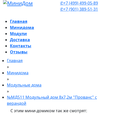
✆+7 (499) 499-05-89
✆+7 (901) 389-51-31
Главная
Минидома
Модули
Доставка
Контакты
Отзывы
Главная
»
Минидома
»
Модульные дома
»
№МД511 Модульный дом 8х7,2м "Прованс" с
верандой
С этим мини-домиком так же смотрят: