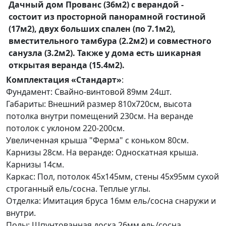
Дачный дом Прованс (36м2) с верандой -
состоит из просторной панорамной гостиной
(17м2), двух больших спален (по 7.1м2),
вместительного тамбура (2.2м2) и совместного
санузла (3.2м2). Также у дома есть шикарная
открытая веранда (15.4м2).
Комплектация «Стандарт»
:
Фундамент: Свайно-винтовой 89мм 24шт.
Габариты: Внешний размер 810х720см, высота
потолка внутри помещений 230см. На веранде
потолок с уклоном 220-200см.
Увеличенная крыша "Ферма" с коньком 80см.
Карнизы 28см. На веранде: Односкатная крыша.
Карнизы 14см.
Каркас:
Пол, потолок 45х145мм, стены
45х95мм сухой
строганный ель/сосна.
Теплые углы.
Отделка: Имитация бруса 16мм ель/сосна снаружи и
внутри.
Полы: Шпунтованная доска 26мм ель/сосна.